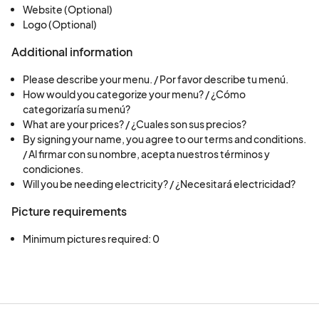
Website (Optional)
Logo (Optional)
Additional information
Please describe your menu. / Por favor describe tu menú.
How would you categorize your menu? / ¿Cómo
categorizaría su menú?
What are your prices? / ¿Cuales son sus precios?
By signing your name, you agree to our terms and conditions.
/ Al firmar con su nombre, acepta nuestros términos y
condiciones.
Will you be needing electricity? / ¿Necesitará electricidad?
Picture requirements
Minimum pictures required: 0