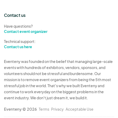
Contact us
Have questions?
Contact event organizer
Technical support:
Contact us here
Eventeny was founded on the belief that managing large-scale
events with hundreds of exhibitors, vendors, sponsors, and
volunteers should not be stressful and burdensome. Our
mission is to remove event organizers from being the 5th most
stressful job in the world. That's why we built Eventeny and
continue to work everyday on the biggest problems in the
event industry. We don't just dream it, we build it.
Eventeny © 2026
Terms
Privacy
Acceptable Use