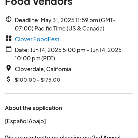
Food Vendors
av_timer
Deadline: May 31, 2025 11:59 pm (GMT-
07:00) Pacific Time (US & Canada)
widgets
Clover FoodFest
date_range
Date: Jun 14, 2025 5:00 pm - Jun 14, 2025
10:00 pm (PDT)
place
Cloverdale, California
attach_money
$100.00 - $175.00
About the application
[Español Abajo]
We are excited to be planning our 2nd Annual