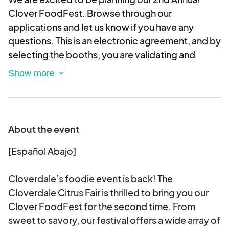
Clover FoodFest. Browse through our
applications and let us know if you have any
questions. This is an electronic agreement, and by
selecting the booths, you are validating and
approving this agreement electronically. We
invite all food vendors to join us and sell your
products or diverse cuisine. Our Clover
FoodFest will be
on Saturday, June 14, 2025
! We
have two different-sized booths: a 12’ x 18’ booth
About the event
for $100.00, and Food Trucks for $175.00. Each
booth has two tables and two chairs (additional
[Español Abajo]
chairs available for a fee).
Cloverdale’s foodie event is back! The
To sign up for a booth(s), fill out an application
Cloverdale Citrus Fair is thrilled to bring you our
and submit it. You will receive feedback from
Clover FoodFest for the second time. From
Citrus Fair staff within 72 hours after applying. We
sweet to savory, our festival offers a wide array of